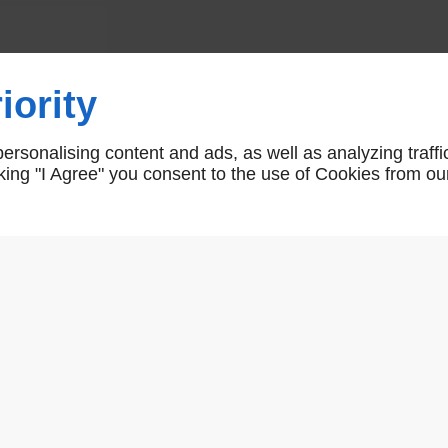
Butée à visser
iority
Arrête pour Portail à Visser
rsonalising content and ads, as well as analyzing traffi
AR00726
icking "I Agree" you consent to the use of Cookies from ou