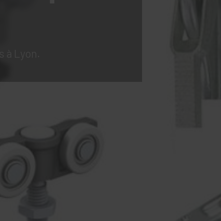
s à Lyon.