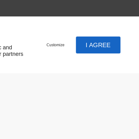
I AGREE
Customize
c and
r partners