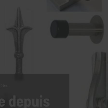
lètes
e
depuis