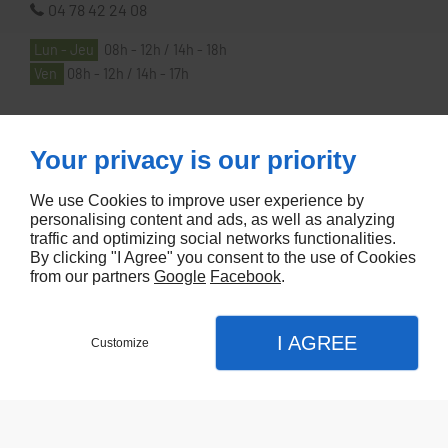
04 78 42 24 08
Lun - Jeu
08h - 12h / 14h - 18h
Ven
08h - 12h / 14h - 17h
À PROPOS
Your privacy is our priority
We use Cookies to improve user experience by
Accueil
personalising content and ads, as well as analyzing
traffic and optimizing social networks functionalities.
Contactez-nous
By clicking "I Agree" you consent to the use of Cookies
Mentions légales
from our partners
Google
Facebook
.
Plan du site
I AGREE
Customize
Referencement de site Lyon