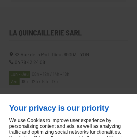
LA QUINCAILLERIE SARL
82 Rue de la Part-Dieu,
69003
LYON
04 78 42 24 08
Lun - Jeu
08h - 12h / 14h - 18h
Ven
08h - 12h / 14h - 17h
À PROPOS
Your privacy is our priority
We use Cookies to improve user experience by
Accueil
personalising content and ads, as well as analyzing
traffic and optimizing social networks functionalities.
Contactez-nous