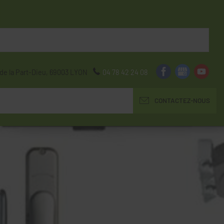
de la Part-Dieu,
69003
LYON
04 78 42 24 08
CONTACTEZ-NOUS