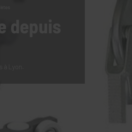
lètes
e
depuis
s à Lyon.