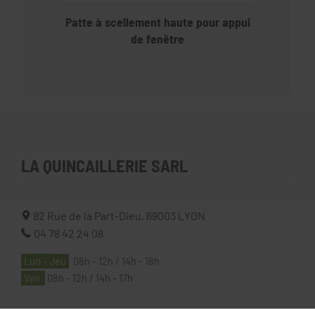
Patte à scellement haute pour appui
de fenêtre
LA QUINCAILLERIE SARL
82 Rue de la Part-Dieu,
69003
LYON
04 78 42 24 08
Lun - Jeu
08h - 12h / 14h - 18h
Ven
08h - 12h / 14h - 17h