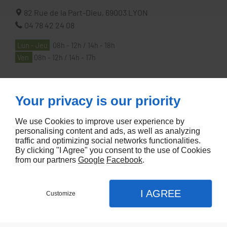
82 Rue de la Part-Dieu,
69003
LYON
04 78 42 24 08
Lun - Jeu
08h - 12h / 14h - 18h
Ven
08h - 12h / 14h - 17h
À PROPOS
Your privacy is our priority
We use Cookies to improve user experience by
Accueil
personalising content and ads, as well as analyzing
traffic and optimizing social networks functionalities.
Contactez-nous
By clicking "I Agree" you consent to the use of Cookies
Mentions légales
from our partners
Google
Facebook
.
Plan du site
I AGREE
Customize