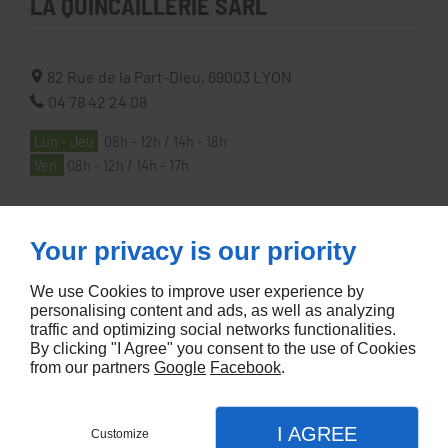
LA QUINCAILLERIE SARL
82 Rue de la Part-Dieu,
69003
LYON
04 78 42 24 08
Lun - Jeu
08h - 12h / 14h - 18h
Ven
08h - 12h / 14h - 17h
À PROPOS
Your privacy is our priority
We use Cookies to improve user experience by
Accueil
personalising content and ads, as well as analyzing
traffic and optimizing social networks functionalities.
Contactez-nous
By clicking "I Agree" you consent to the use of Cookies
Mentions légales
from our partners
Google
Facebook
.
Plan du site
I AGREE
Customize