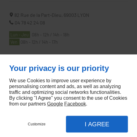
82 Rue de la Part-Dieu,
69003
LYON
04 78 42 24 08
Lun - Jeu
08h - 12h / 14h - 18h
Ven
08h - 12h / 14h - 17h
À PROPOS
Your privacy is our priority
We use Cookies to improve user experience by
Accueil
personalising content and ads, as well as analyzing
traffic and optimizing social networks functionalities.
Contactez-nous
By clicking "I Agree" you consent to the use of Cookies
Mentions légales
from our partners
Google
Facebook
.
Plan du site
I AGREE
Customize