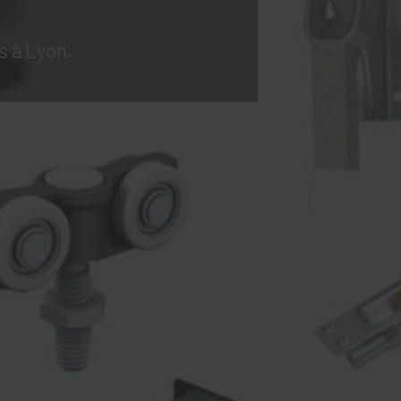
s à Lyon.