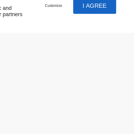
I AGREE
Customize
c and
r partners