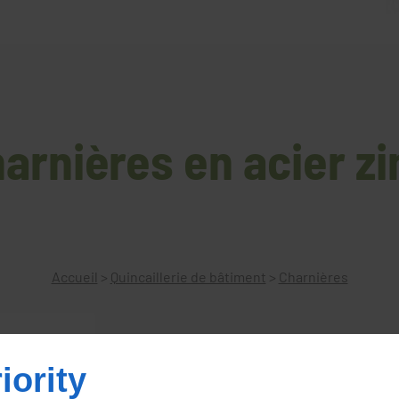
arnières en acier z
Accueil
>
Quincaillerie de bâtiment
>
Charnières
iority
Charnières en acier zingué type