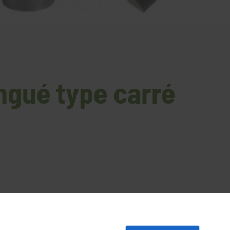
ingué type carré
 carré