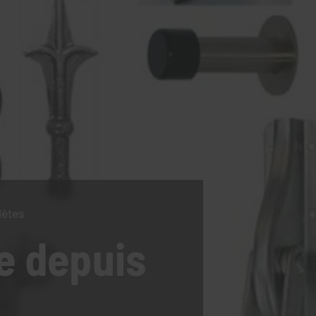
lètes
e
depuis