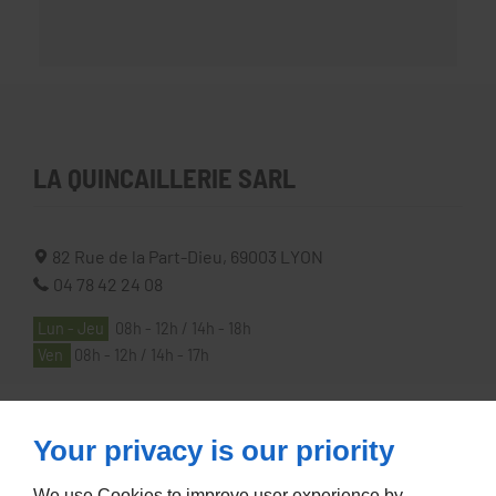
LA QUINCAILLERIE SARL
82 Rue de la Part-Dieu,
69003
LYON
04 78 42 24 08
Lun - Jeu
08h - 12h / 14h - 18h
Ven
08h - 12h / 14h - 17h
À PROPOS
Your privacy is our priority
We use Cookies to improve user experience by