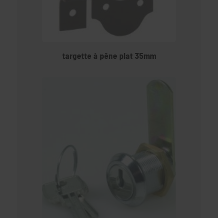
targette à pêne plat 35mm