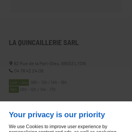
LA QUINCAILLERIE SARL
82 Rue de la Part-Dieu,
69003
LYON
04 78 42 24 08
Lun - Jeu
08h - 12h / 14h - 18h
Ven
08h - 12h / 14h - 17h
À PROPOS
Your privacy is our priority
We use Cookies to improve user experience by
Accueil