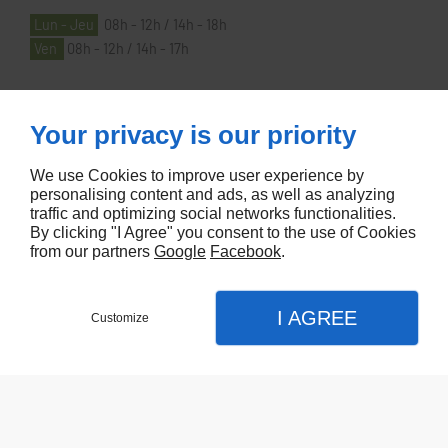
Lun - Jeu
08h - 12h / 14h - 18h
Ven
08h - 12h / 14h - 17h
À PROPOS
Your privacy is our priority
We use Cookies to improve user experience by
Accueil
personalising content and ads, as well as analyzing
traffic and optimizing social networks functionalities.
Contactez-nous
By clicking "I Agree" you consent to the use of Cookies
Mentions légales
from our partners
Google
Facebook
.
Plan du site
I AGREE
Customize
Referencement de site Lyon