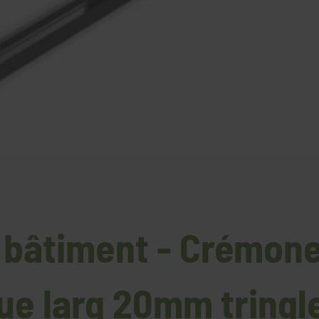
 bâtiment - Crémon
ue larg 20mm tringl