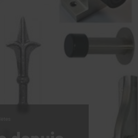
lètes