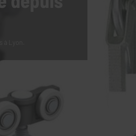
e
depuis
s à Lyon.