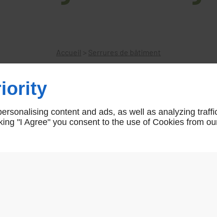
Accueil
>
Serrures de bâtiment
iority
Crémone menuiserie métallique 
rsonalising content and ads, as well as analyzing traffi
icking "I Agree" you consent to the use of Cookies from ou
tringle carre 10 non fourni
AR01085