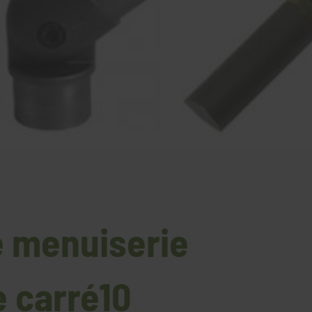
e menuiserie
e carré10