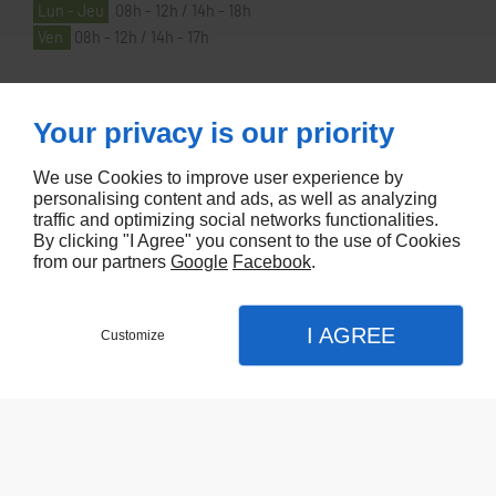
Lun - Jeu
08h - 12h / 14h - 18h
Ven
08h - 12h / 14h - 17h
À PROPOS
Your privacy is our priority
We use Cookies to improve user experience by
Accueil
personalising content and ads, as well as analyzing
traffic and optimizing social networks functionalities.
Contactez-nous
By clicking "I Agree" you consent to the use of Cookies
Mentions légales
from our partners
Google
Facebook
.
Plan du site
I AGREE
Customize
Referencement de site Lyon