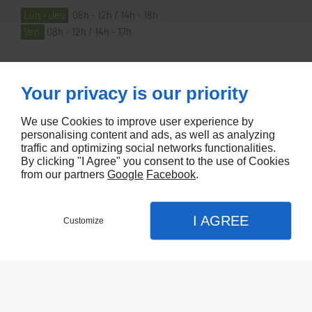
Lun - Jeu
08h - 12h / 14h - 18h
Ven
08h - 12h / 14h - 17h
À PROPOS
Your privacy is our priority
We use Cookies to improve user experience by
Accueil
personalising content and ads, as well as analyzing
Contactez-nous
traffic and optimizing social networks functionalities.
By clicking "I Agree" you consent to the use of Cookies
Mentions légales
from our partners
Google
Facebook
.
Plan du site
I AGREE
Customize
Referencement de site Lyon