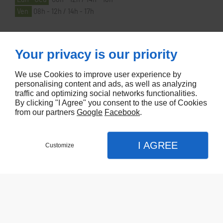
Ven
08h - 12h / 14h - 17h
À PROPOS
Your privacy is our priority
We use Cookies to improve user experience by
Accueil
personalising content and ads, as well as analyzing
traffic and optimizing social networks functionalities.
Contactez-nous
By clicking "I Agree" you consent to the use of Cookies
Mentions légales
from our partners
Google
Facebook
.
Plan du site
I AGREE
Customize
Referencement de site Lyon