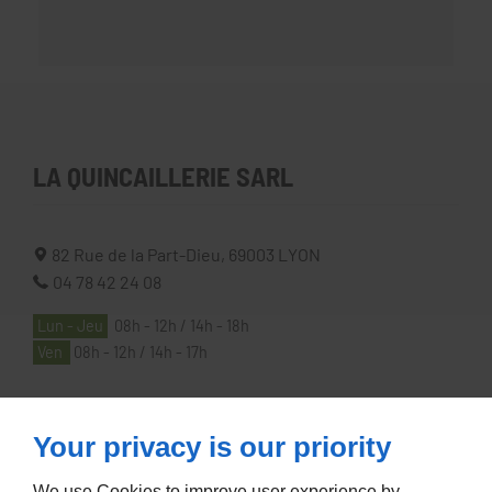
LA QUINCAILLERIE SARL
82 Rue de la Part-Dieu,
69003
LYON
04 78 42 24 08
Lun - Jeu
08h - 12h / 14h - 18h
Ven
08h - 12h / 14h - 17h
À PROPOS
Your privacy is our priority
We use Cookies to improve user experience by