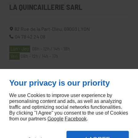
LA QUINCAILLERIE SARL
82 Rue de la Part-Dieu,
69003
LYON
04 78 42 24 08
Lun - Jeu
08h - 12h / 14h - 18h
Ven
08h - 12h / 14h - 17h
À PROPOS
Your privacy is our priority
We use Cookies to improve user experience by
Accueil
personalising content and ads, as well as analyzing
traffic and optimizing social networks functionalities.
Contactez-nous
By clicking "I Agree" you consent to the use of Cookies
Mentions légales
from our partners
Google
Facebook
.
Plan du site