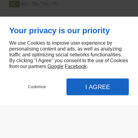
Ven
08h - 12h / 14h - 17h
À PROPOS
Your privacy is our priority
We use Cookies to improve user experience by
Accueil
personalising content and ads, as well as analyzing
traffic and optimizing social networks functionalities.
Contactez-nous
By clicking "I Agree" you consent to the use of Cookies
Mentions légales
from our partners
Google
Facebook
.
Plan du site
I AGREE
Customize
Referencement de site Lyon