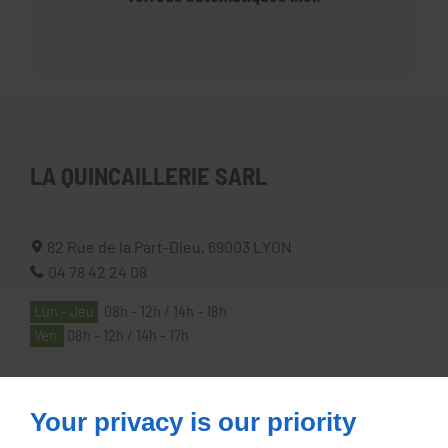
LA QUINCAILLERIE SARL
82 Rue de la Part-Dieu,
69003
LYON
04 78 42 24 08
Lun - Jeu
08h - 12h / 14h - 18h
Ven
08h - 12h / 14h - 17h
À PROPOS
Your privacy is our priority