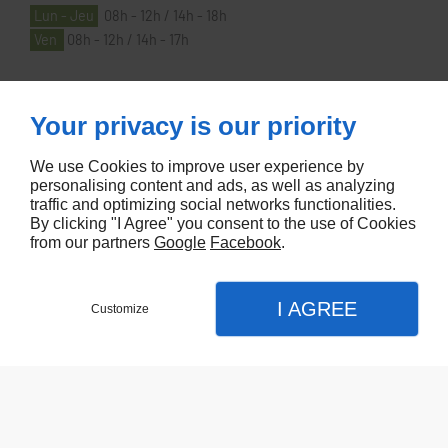
Lun - Jeu
08h - 12h / 14h - 18h
Ven
08h - 12h / 14h - 17h
À PROPOS
Your privacy is our priority
We use Cookies to improve user experience by
Accueil
personalising content and ads, as well as analyzing
traffic and optimizing social networks functionalities.
Contactez-nous
By clicking "I Agree" you consent to the use of Cookies
Mentions légales
from our partners
Google
Facebook
.
Plan du site
I AGREE
Customize
Referencement de site Lyon