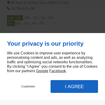
82 Rue de la Part-Dieu,
69003
LYON
04 78 42 24 08
Lun - Jeu
08h - 12h / 14h - 18h
Ven
08h - 12h / 14h - 17h
À PROPOS
Your privacy is our priority
We use Cookies to improve user experience by
Accueil
personalising content and ads, as well as analyzing
traffic and optimizing social networks functionalities.
Contactez-nous
By clicking "I Agree" you consent to the use of Cookies
Mentions légales
from our partners
Google
Facebook
.
Plan du site
I AGREE
Customize