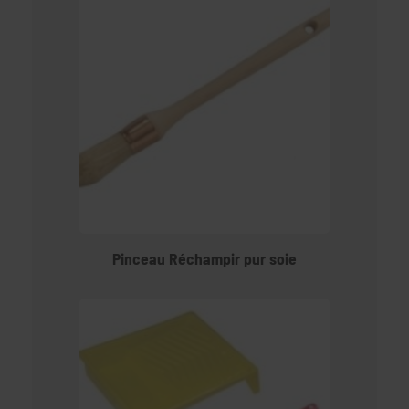
Pinceau Réchampir pur soie