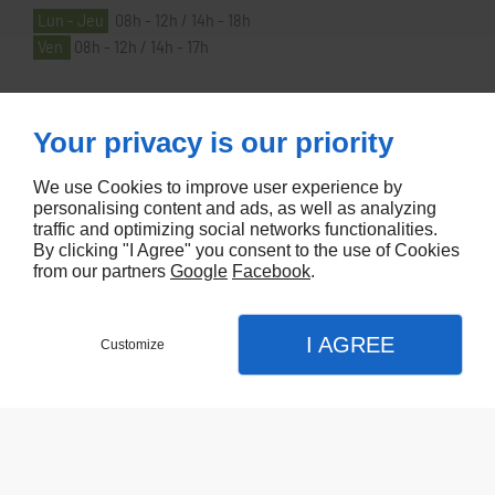
Lun - Jeu
08h - 12h / 14h - 18h
Ven
08h - 12h / 14h - 17h
À PROPOS
Your privacy is our priority
We use Cookies to improve user experience by
Accueil
personalising content and ads, as well as analyzing
traffic and optimizing social networks functionalities.
Contactez-nous
By clicking "I Agree" you consent to the use of Cookies
Mentions légales
from our partners
Google
Facebook
.
Plan du site
I AGREE
Customize
Referencement de site Lyon