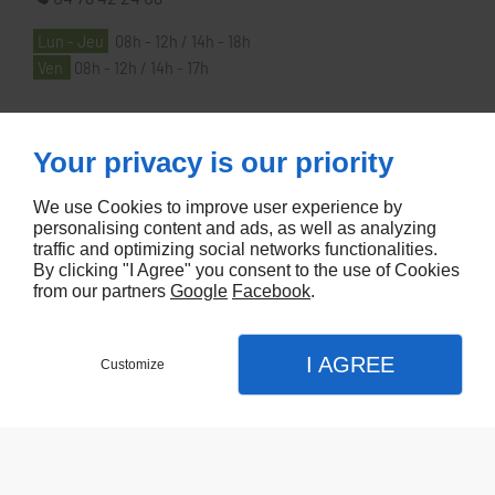
Lun - Jeu
08h - 12h / 14h - 18h
Ven
08h - 12h / 14h - 17h
À PROPOS
Your privacy is our priority
We use Cookies to improve user experience by
Accueil
personalising content and ads, as well as analyzing
traffic and optimizing social networks functionalities.
Contactez-nous
By clicking "I Agree" you consent to the use of Cookies
Mentions légales
from our partners
Google
Facebook
.
Plan du site
I AGREE
Customize
Referencement de site Lyon