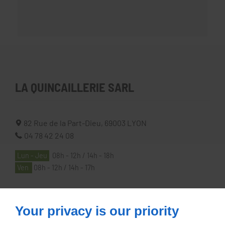
LA QUINCAILLERIE SARL
82 Rue de la Part-Dieu,
69003
LYON
04 78 42 24 08
Lun - Jeu
08h - 12h / 14h - 18h
Ven
08h - 12h / 14h - 17h
À PROPOS
Your privacy is our priority