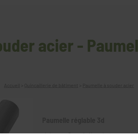
uder acier - Paumel
Accueil
>
Quincaillerie de bâtiment
>
Paumelle à souder acier
Paumelle réglable 3d
réglage sur 3 axes indépendants