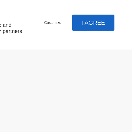
I AGREE
Customize
c and
r partners