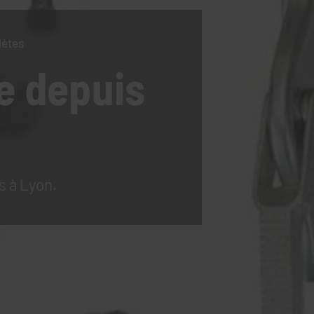
lètes
e
depuis
s à Lyon.