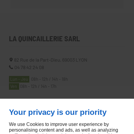
LA QUINCAILLERIE SARL
82 Rue de la Part-Dieu,
69003
LYON
04 78 42 24 08
Lun - Jeu
08h - 12h / 14h - 18h
Ven
08h - 12h / 14h - 17h
À PROPOS
Your privacy is our priority
We use Cookies to improve user experience by
Accueil
personalising content and ads, as well as analyzing