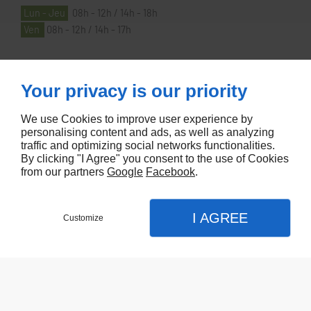
Lun - Jeu
08h - 12h / 14h - 18h
Ven
08h - 12h / 14h - 17h
À PROPOS
Your privacy is our priority
We use Cookies to improve user experience by
Accueil
personalising content and ads, as well as analyzing
Contactez-nous
traffic and optimizing social networks functionalities.
By clicking "I Agree" you consent to the use of Cookies
Mentions légales
from our partners
Google
Facebook
.
Plan du site
I AGREE
Customize
Referencement de site Lyon