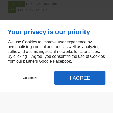
Lun - Jeu
08h - 12h / 14h - 18h
Ven
08h - 12h / 14h - 17h
À PROPOS
Your privacy is our priority
We use Cookies to improve user experience by
Accueil
personalising content and ads, as well as analyzing
traffic and optimizing social networks functionalities.
Contactez-nous
By clicking "I Agree" you consent to the use of Cookies
Mentions légales
from our partners
Google
Facebook
.
Plan du site
I AGREE
Customize
Referencement de site Lyon