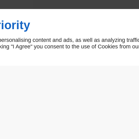
Pivots de chassis
iority
Pivots de chassis
rsonalising content and ads, as well as analyzing traffi
icking "I Agree" you consent to the use of Cookies from ou