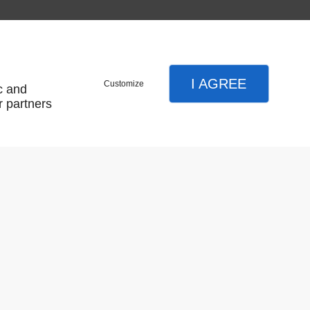
I AGREE
Customize
c and
r partners