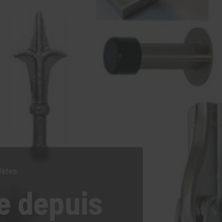
lètes
e
depuis