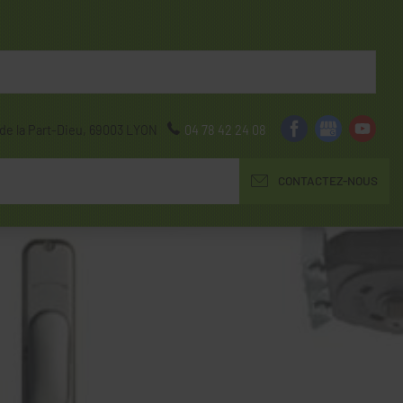
de la Part-Dieu,
69003
LYON
04 78 42 24 08
CONTACTEZ-NOUS