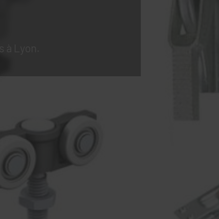
s à Lyon.