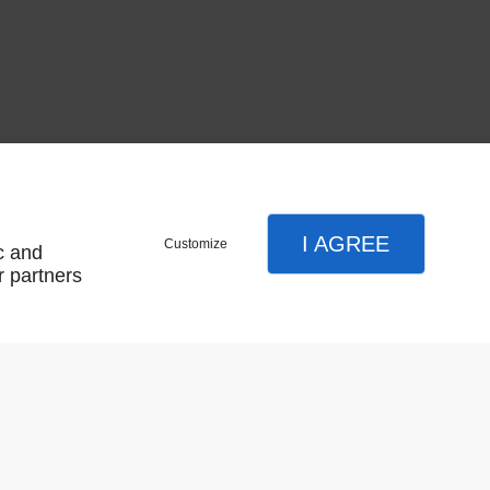
orte paliere
I AGREE
Customize
c and
r partners
e .
r trempé de 5 mm épaisseur.