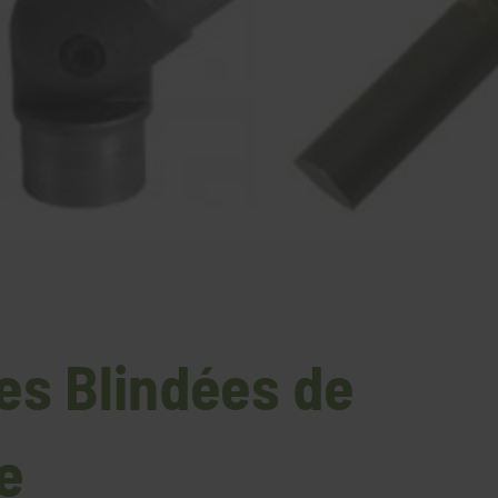
ées Blindées de
e