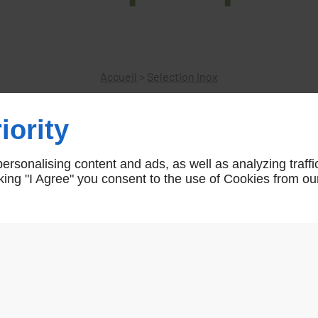
Accueil
>
Selection Inox
iority
Poignées Blindées de Sécurité p
rsonalising content and ads, as well as analyzing traffi
icking "I Agree" you consent to the use of Cookies from ou
Poignées de Porte Blindées Béquille - Palièr
Plaques et Béquilles en Inox 304
Coté Extérieur : Plaque de Renfort en Acie
Protecteur de cylindre en Acier Trempé