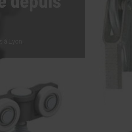
e
depuis
s à Lyon.