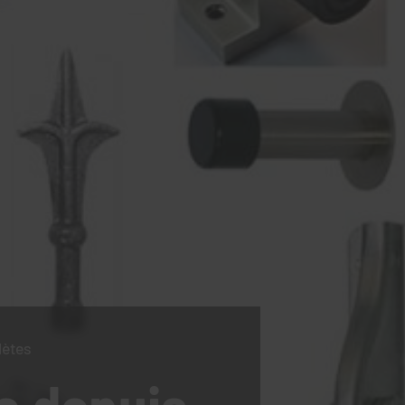
lètes