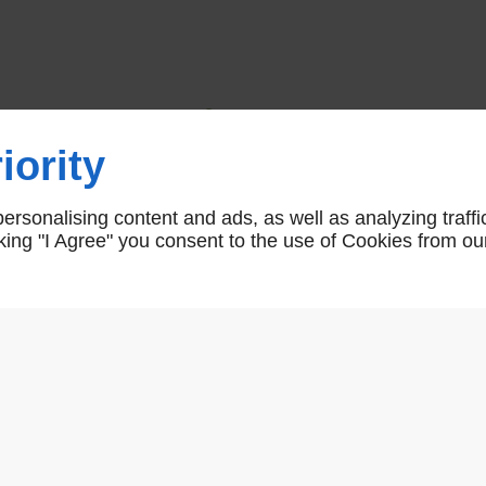
Outillage -
iority
rsonalising content and ads, as well as analyzing traffi
icking "I Agree" you consent to the use of Cookies from ou
Accueil
>
DESTOCKAGE
Aucun produit trouvé
À PROPOS