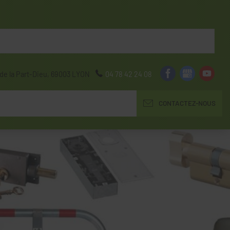
de la Part-Dieu,
69003
LYON
04 78 42 24 08
CONTACTEZ-NOUS