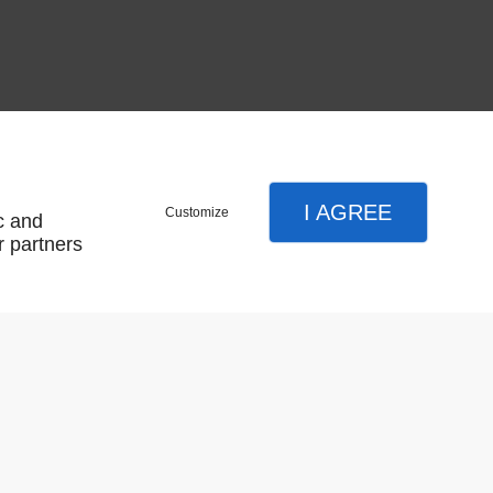
I AGREE
Customize
c and
r partners