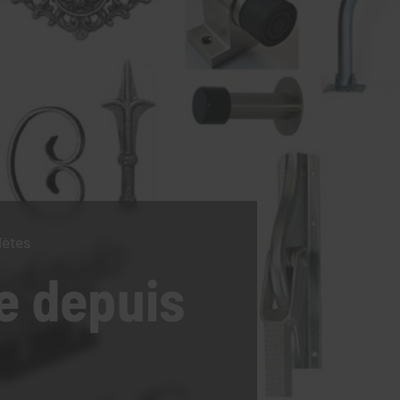
lètes
e
depuis