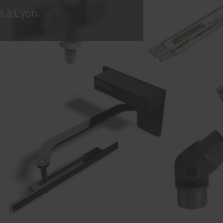
s à Lyon.