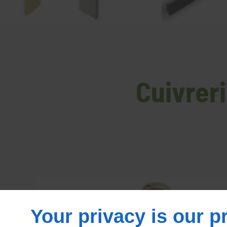
Cuivreri
Your privacy is our pr