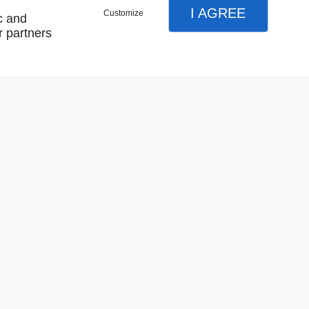
I AGREE
Customize
c and
r partners