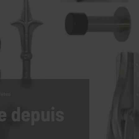
lètes
e
depuis