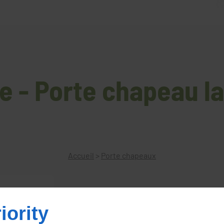
e - Porte chapeau la
Accueil
>
Porte chapeaux
iority
Porte chapeau laiton poli