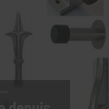
lètes
e
depuis