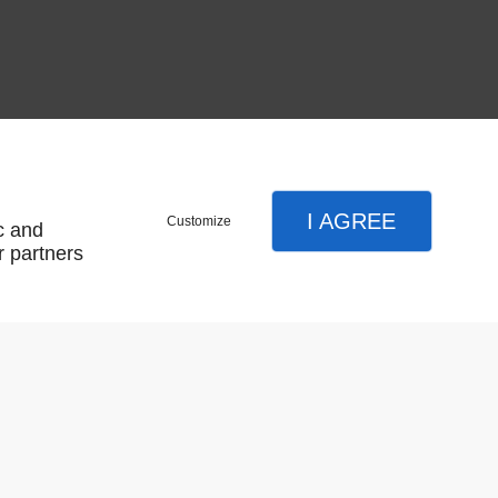
20X27 LAITON
I AGREE
Customize
c and
r partners