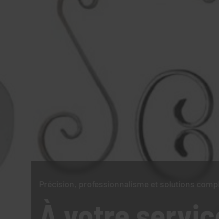
Précision, professionnalisme et solutions comp
À votre servic