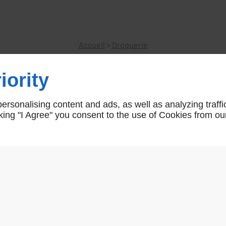
Accueil
>
Droguerie
iority
ROBINET POUR FONTAINE 15X21 
rsonalising content and ads, as well as analyzing traffi
icking "I Agree" you consent to the use of Cookies from ou
AR02816