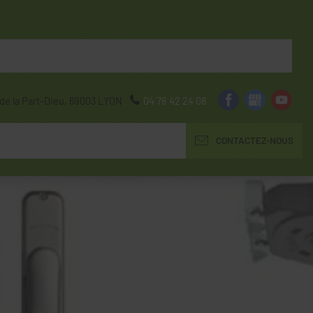
de la Part-Dieu,
69003
LYON
04 78 42 24 08
CONTACTEZ-NOUS