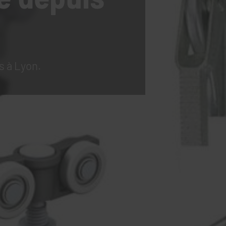
s à Lyon.