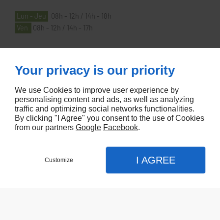
Lun - Jeu
08h - 12h / 14h - 18h
Ven
08h - 12h / 14h - 17h
À PROPOS
Your privacy is our priority
We use Cookies to improve user experience by
Accueil
personalising content and ads, as well as analyzing
traffic and optimizing social networks functionalities.
Contactez-nous
By clicking "I Agree" you consent to the use of Cookies
Mentions légales
from our partners
Google
Facebook
.
Plan du site
I AGREE
Customize
Referencement de site Lyon