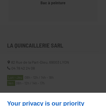
Bac à peinture
LA QUINCAILLERIE SARL
82 Rue de la Part-Dieu,
69003
LYON
04 78 42 24 08
Lun - Jeu
08h - 12h / 14h - 18h
Ven
08h - 12h / 14h - 17h
À PROPOS
Your privacy is our priority