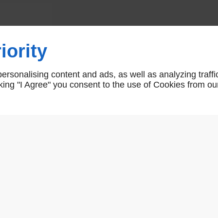
Roue de compensation d/100
iority
Roue Support Pour Portail Battant
rsonalising content and ads, as well as analyzing traffi
AR02714
icking "I Agree" you consent to the use of Cookies from ou