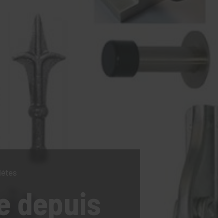
lètes
e
depuis