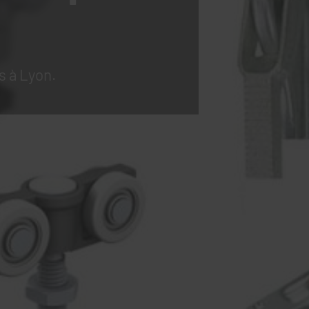
s à Lyon.