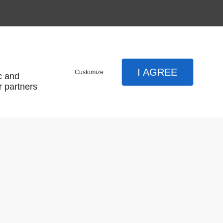
I AGREE
Customize
c and
r partners