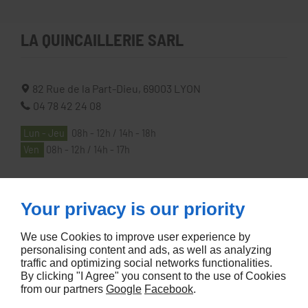
LA QUINCAILLERIE SARL
82 Rue de la Part-Dieu,
69003
LYON
04 78 42 24 08
Lun - Jeu
08h - 12h / 14h - 18h
Ven
08h - 12h / 14h - 17h
À PROPOS
Your privacy is our priority
We use Cookies to improve user experience by
Accueil
personalising content and ads, as well as analyzing
traffic and optimizing social networks functionalities.
Contactez-nous
By clicking "I Agree" you consent to the use of Cookies
Mentions légales
from our partners
Google
Facebook
.
Plan du site