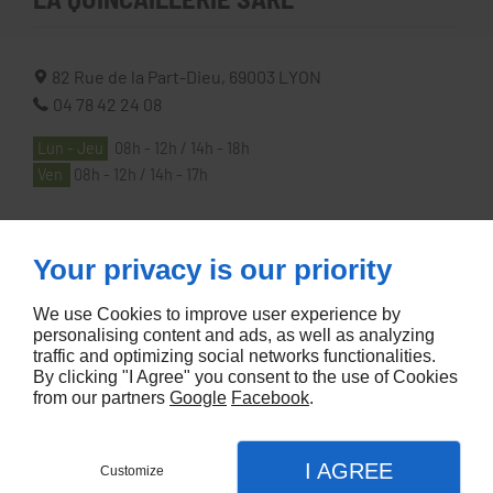
82 Rue de la Part-Dieu,
69003
LYON
04 78 42 24 08
Lun - Jeu
08h - 12h / 14h - 18h
Ven
08h - 12h / 14h - 17h
À PROPOS
Your privacy is our priority
We use Cookies to improve user experience by
Accueil
personalising content and ads, as well as analyzing
traffic and optimizing social networks functionalities.
Contactez-nous
By clicking "I Agree" you consent to the use of Cookies
Mentions légales
from our partners
Google
Facebook
.
Plan du site
I AGREE
Customize