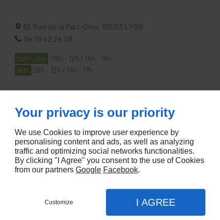
82 Rue de la Part-Dieu,
69003
LYON
04 78 42 24 08
Lun - Jeu
08h - 12h / 14h - 18h
Ven
08h - 12h / 14h - 17h
À PROPOS
Your privacy is our priority
We use Cookies to improve user experience by
Accueil
personalising content and ads, as well as analyzing
traffic and optimizing social networks functionalities.
Contactez-nous
By clicking "I Agree" you consent to the use of Cookies
Mentions légales
from our partners
Google
Facebook
.
Plan du site
I AGREE
Customize