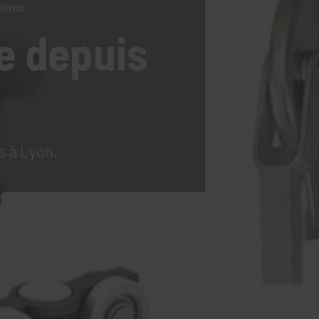
lètes
e
depuis
s à Lyon.