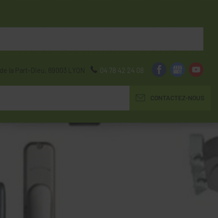
de la Part-Dieu,
69003
LYON
04 78 42 24 08
CONTACTEZ-NOUS