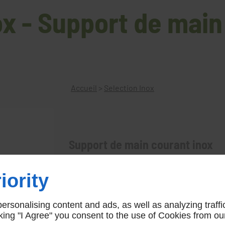
ox - Support de main
Accueil
>
Selection Inox
Support de main courant inox
E02233
iority
rsonalising content and ads, as well as analyzing traffi
icking "I Agree" you consent to the use of Cookies from ou