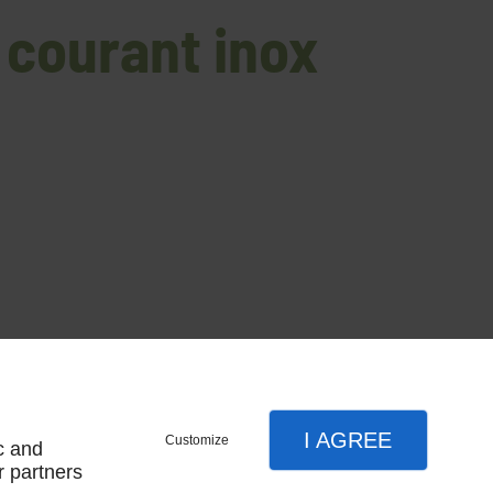
 courant inox
I AGREE
Customize
c and
r partners