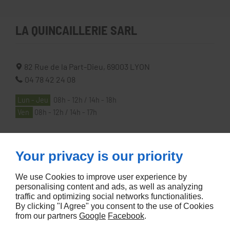
LA QUINCAILLERIE SARL
82 Rue de la Part-Dieu,
69003
LYON
04 78 42 24 08
Lun - Jeu
08h - 12h / 14h - 18h
Ven
08h - 12h / 14h - 17h
À PROPOS
Your privacy is our priority
We use Cookies to improve user experience by
Accueil
personalising content and ads, as well as analyzing
traffic and optimizing social networks functionalities.
Contactez-nous
By clicking "I Agree" you consent to the use of Cookies
Mentions légales
from our partners
Google
Facebook
.
Plan du site