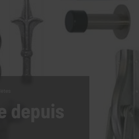
lètes
e
depuis