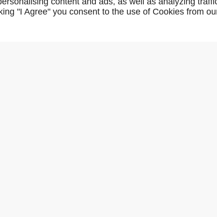
WHITE SPIRIT 1L
rsonalising content and ads, as well as analyzing traffi
icking "I Agree" you consent to the use of Cookies from ou
AR02781