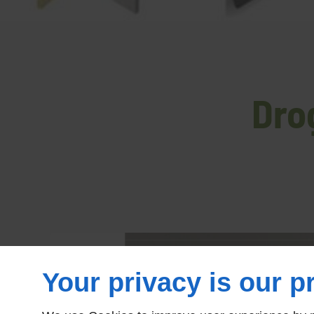
Dro
Your privacy is our pr