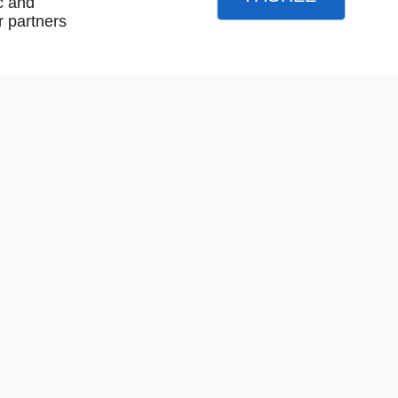
c and
r partners