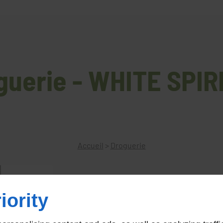
guerie - WHITE SPIRI
Accueil
>
Droguerie
iority
WHITE SPIRIT 1L