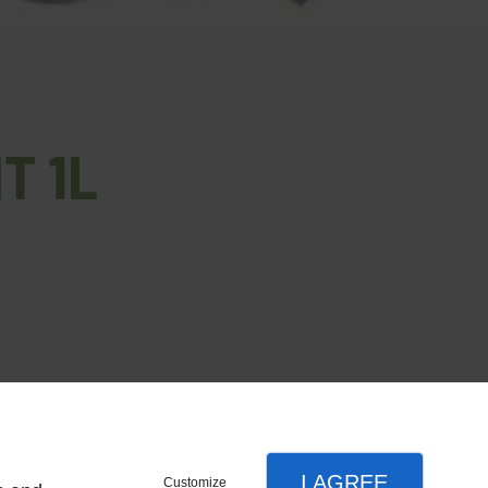
T 1L
I AGREE
Customize