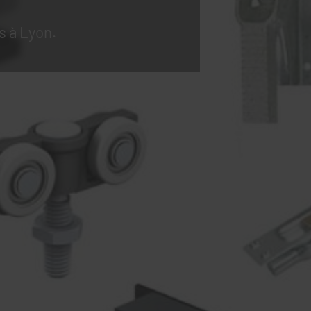
s à Lyon.