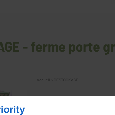
GE - ferme porte g
Accueil
>
DESTOCKAGE
iority
ferme porte groom GR74