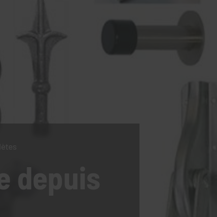
lètes
e
depuis