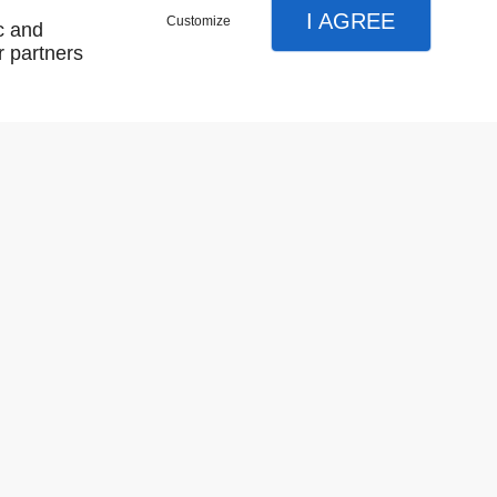
I AGREE
Customize
c and
r partners