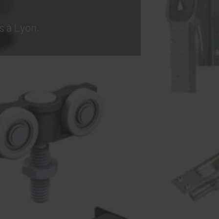
s à Lyon.