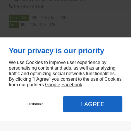
04 78 42 24 08
Lun - Jeu
08h - 12h / 14h - 18h
Ven
08h - 12h / 14h - 17h
À PROPOS
Your privacy is our priority
We use Cookies to improve user experience by
Accueil
personalising content and ads, as well as analyzing
Contactez-nous
traffic and optimizing social networks functionalities.
By clicking "I Agree" you consent to the use of Cookies
Mentions légales
from our partners
Google
Facebook
.
Plan du site
I AGREE
Customize
Referencement de site Lyon