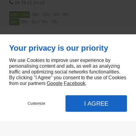
04 78 42 24 08
Lun - Jeu
08h - 12h / 14h - 18h
Ven
08h - 12h / 14h - 17h
À PROPOS
Your privacy is our priority
We use Cookies to improve user experience by
Accueil
personalising content and ads, as well as analyzing
traffic and optimizing social networks functionalities.
Contactez-nous
By clicking "I Agree" you consent to the use of Cookies
Mentions légales
from our partners
Google
Facebook
.
Plan du site
I AGREE
Customize
Referencement de site Lyon