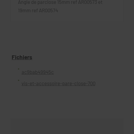
Angle de parclose 15mm ref AR00573 et
19mm ref AR00574
Fichiers
ac9bab49945c
vis-et-accessoire-pare-close-700