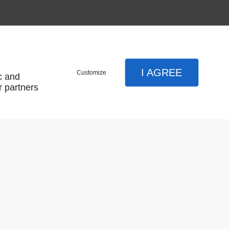
I AGREE
Customize
c and
r partners