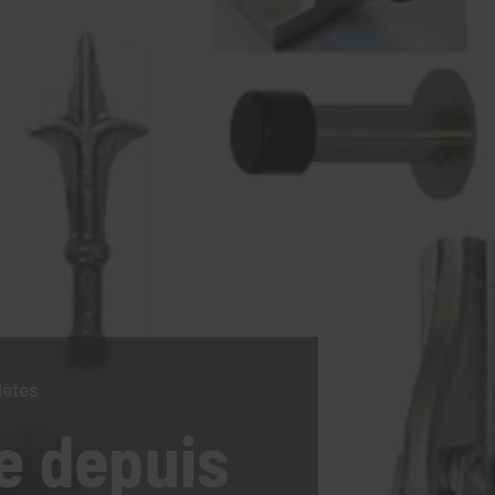
lètes
e
depuis