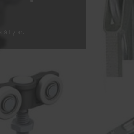
s à Lyon.