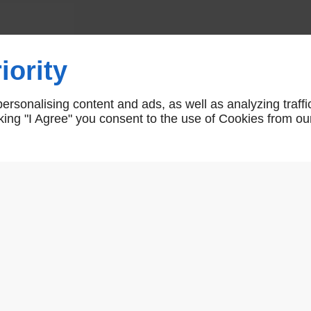
Anneau sur piton vis métaux
iority
A4
rsonalising content and ads, as well as analyzing traffi
icking "I Agree" you consent to the use of Cookies from ou