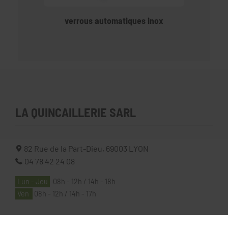
verrous automatiques inox
LA QUINCAILLERIE SARL
82 Rue de la Part-Dieu,
69003
LYON
04 78 42 24 08
Lun - Jeu
08h - 12h / 14h - 18h
Ven
08h - 12h / 14h - 17h