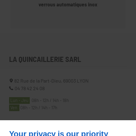
verrous automatiques inox
LA QUINCAILLERIE SARL
82 Rue de la Part-Dieu,
69003
LYON
04 78 42 24 08
Lun - Jeu
08h - 12h / 14h - 18h
Ven
08h - 12h / 14h - 17h
À PROPOS
Your privacy is our priority