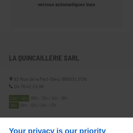
verrous automatiques inox
LA QUINCAILLERIE SARL
82 Rue de la Part-Dieu,
69003
LYON
04 78 42 24 08
Lun - Jeu
08h - 12h / 14h - 18h
Ven
08h - 12h / 14h - 17h
À PROPOS
Your privacy is our priority